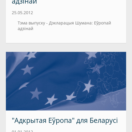
адзiнай
25.05.2012
Тэма выпуску - Дэкларацыя Шумана: Еўропай
адзiнай
"Адкрытая Еўропа" для Беларусі
01.01.2012