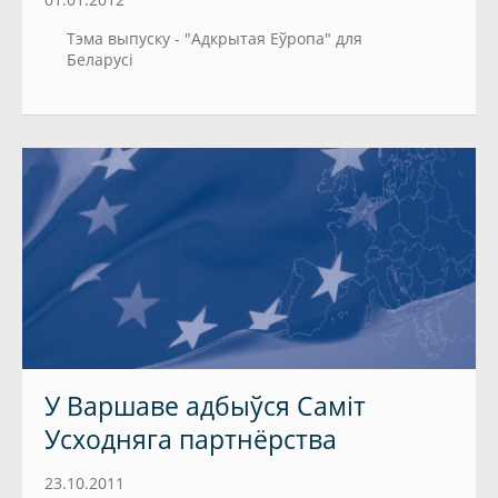
Тэма выпуску - "Адкрытая Еўропа" для
Беларусі
У Варшаве адбыўся Саміт
Усходняга партнёрства
23.10.2011