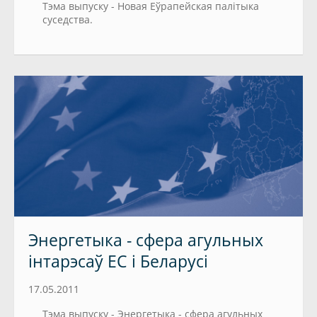
Тэма выпуску - Новая Еўрапейская палітыка
суседства.
Энергетыка - сфера агульных
інтарэсаў ЕС і Беларусі
17.05.2011
Тэма выпуску - Энергетыка - сфера агульных