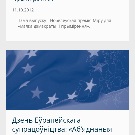
11.10.2012
Тэма выпуску - Нобелеўская прэмія Міру для
«маяка дэмакратыі і прымірэння».
Дзень Еўрапейскага
супрацоўніцтва: «Аб’яднаныя