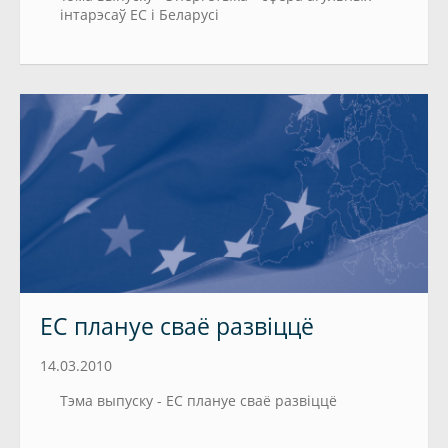
інтарэсаў ЕС і Беларусі
ЕС плануе сваё развіццё
14.03.2010
Тэма выпуску - ЕС плануе сваё развіццё