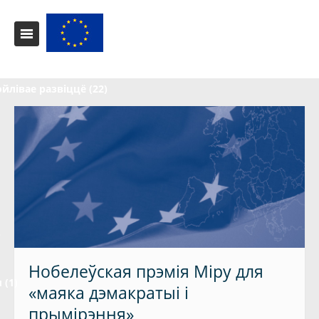
йлівае развіццё (22)
)
Нобелеўская прэмія Міру для
 (1)
«маяка дэмакратыі і
прымірэння»