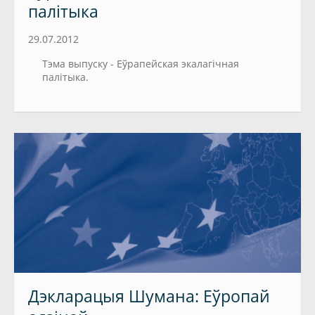
палiтыка
29.07.2012
Тэма выпуску - Еўрапейская экалагiчная
палiтыка.
Дэкларацыя Шумана: Еўропай