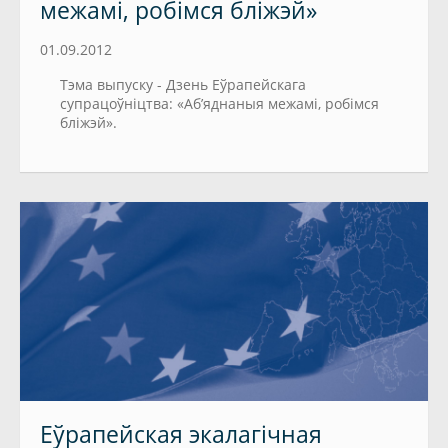
межамі, робімся бліжэй»
01.09.2012
Тэма выпуску - Дзень Еўрапейскага
супрацоўніцтва: «Аб’яднаныя межамі, робімся
бліжэй».
Еўрапейская экалагiчная